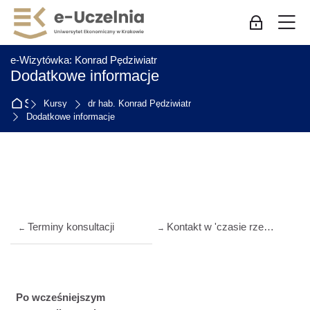
Skip to navigation
Skip to login form
Przejdź do głównej zawartości
Skip to accessibility options
Skip to footer
Skip accessibility options
M
Zaloguj się
:
e-Wizytówka: Konrad Pędziwiatr
Dodatkowe informacje
Strona główna
Kursy
dr hab. Konrad Pędziwiatr
Dodatkowe informacje
Przegląd sekcji
Terminy konsultacji
Kontakt w 'czasie rzeczywistym'
←
→
Po wcześniejszym