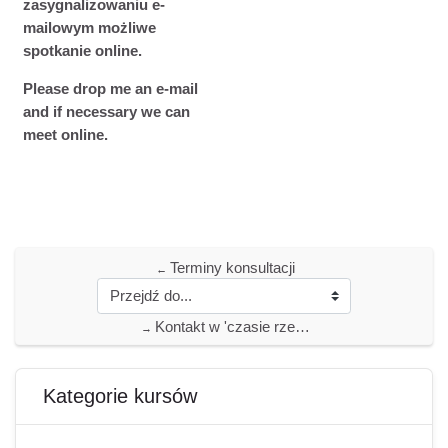
zasygnalizowaniu e-
mailowym możliwe
spotkanie online.
Please drop me an e-mail
and if necessary we can
meet online.
Terminy konsultacji
←
Kontakt w 'czasie rzeczywistym'
→
Bloki
Pomiń Kategorie kursów
Kategorie kursów