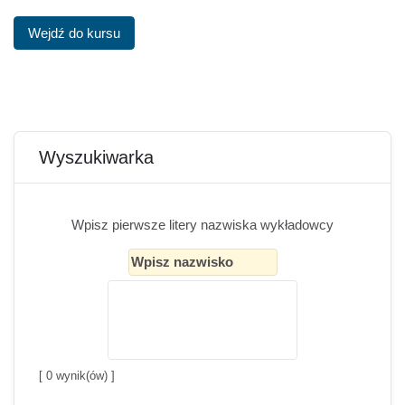
Wejdź do kursu
Bloki
Pomiń Wyszukiwarka
Wyszukiwarka
Wpisz pierwsze litery nazwiska wykładowcy
[
0
wynik(ów) ]