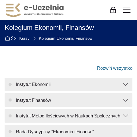
Skip to navigation
Skip to login form
Przejdź do głównej zawartości
Skip to accessibility options
Skip to footer
Skip accessibility options
M
Zaloguj się
Kolegium Ekonomii, Finansów
Strona główna
Kursy
Kolegium Ekonomii, Finansów
Rozwiń wszystko
Instytut Ekonomii
Instytut Finansów
Instytut Metod Ilościowych w Naukach Społecznych
Rada Dyscypliny "Ekonomia i Finanse"