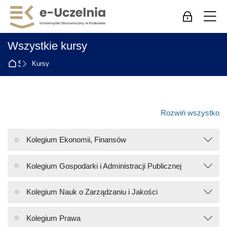
Skip to navigation
Skip to login form
Przejdź do głównej zawartości
Skip to accessibility options
Skip to footer
Skip accessibility options
M
Zaloguj się
Wszystkie kursy
Strona główna
Kursy
Rozwiń wszystko
Kolegium Ekonomii, Finansów
Kolegium Gospodarki i Administracji Publicznej
Kolegium Nauk o Zarządzaniu i Jakości
Kolegium Prawa