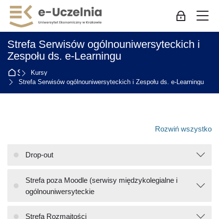
Skip to navigation
Skip to login form
Przejdź do głównej zawartości
Skip to accessibility options
Skip to footer
Skip accessibility options
M
Zaloguj się
Strefa Serwisów ogólnouniwersyteckich i
Zespołu ds. e-Learningu
Strona główna
Kursy
Strefa Serwisów ogólnouniwersyteckich i Zespołu ds. e-Learningu
Rozwiń wszystko
Drop-out
Strefa poza Moodle (serwisy międzykolegialne i
ogólnouniwersyteckie
Strefa Rozmaitości