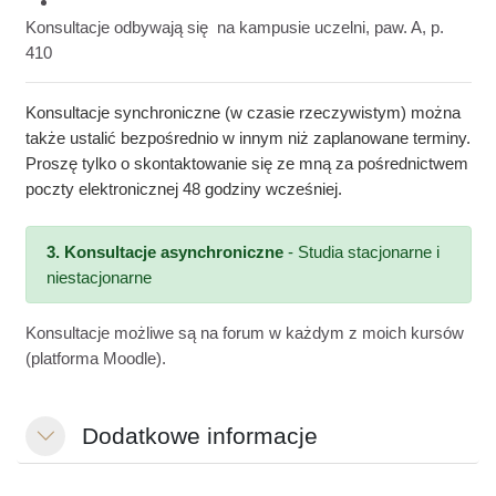
14.06.2026
(niedziela
) w godz. 14:15 - 15:30
Konsultacje odbywają się
na kampusie uczelni, paw. A, p.
410
Konsultacje synchroniczne (w czasie rzeczywistym) można
także ustalić bezpośrednio w innym niż zaplanowane terminy.
Proszę tylko o skontaktowanie się ze mną za pośrednictwem
poczty elektronicznej 48 godziny wcześniej.
3. Konsultacje asynchroniczne
- Studia stacjonarne i
niestacjonarne
Konsultacje możliwe są na forum w każdym z moich kursów
(platforma
Moodle
).
Dodatkowe informacje
Свернуть