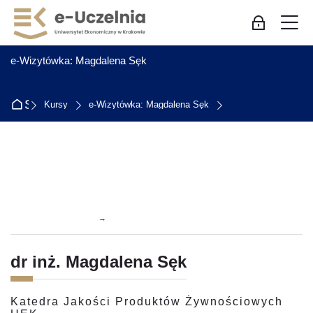
Skip to navigation
Skip to login form
Przejdź do głównej zawartości
Skip to accessibility options
Skip to footer
Skip accessibility options
M
Zaloguj się
:
e-Wizytówka: Magdalena Sęk
Strona główna
Kursy
e-Wizytówka: Magdalena Sęk
Przegląd sekcji
→
dr inż. Magdalena Sęk
Katedra Jakości Produktów Żywnościowych