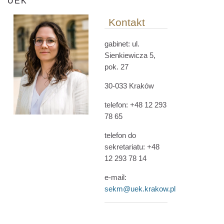
UEK
Kontakt
gabinet:
ul.
Sienkiewicza 5
,
pok. 27
30-033 Kraków
telefon: +48 12 293
78 65
telefon do
sekretariatu: +48
12 293 78 14
e-mail:
sekm@uek.krakow.pl