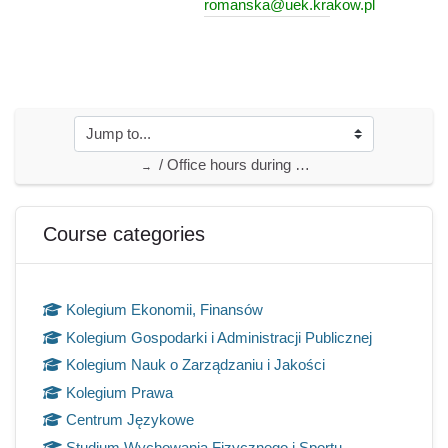
romanska@uek.krakow.pl
/ Office hours during the summer semester 2022/2023
→
Blocks
Skip Course categories
Course categories
Kolegium Ekonomii, Finansów
Kolegium Gospodarki i Administracji Publicznej
Kolegium Nauk o Zarządzaniu i Jakości
Kolegium Prawa
Centrum Językowe
Studium Wychowania Fizycznego i Sportu