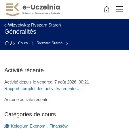
Skip to navigation
Skip to login form
Passer au contenu principal
Skip to accessibility options
Skip to footer
Skip accessibility options
M
Connexion p
:
e-Wizytówka: Ryszard Staroń
Généralités
Accueil
Cours
Ryszard Staroń
Blocs
Activité récente
Passer Activité récente
Activité depuis le vendredi 7 août 2026, 00:21
Rapport complet des activités récentes…
Aucune activité récente
Catégories de cours
Passer Catégories de cours
Kolegium Ekonomii, Finansów