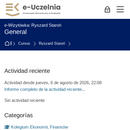
Skip to navigation
Skip to login form
Salta al contenido principal
Skip to accessibility options
Skip to footer
Skip accessibility options
M
Acceso de 
:
e-Wizytówka: Ryszard Staroń
General
Página Principal
Cursos
Ryszard Staroń
Bloques
Actividad reciente
Salta Actividad reciente
Actividad desde jueves, 6 de agosto de 2026, 22:08
Informe completo de la actividad reciente...
Sin actividad reciente
Categorías
Salta Categorías
Kolegium Ekonomii, Finansów