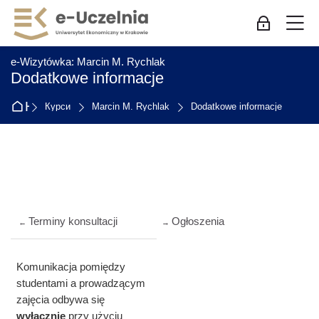
Skip to navigation
Skip to login form
Перейти до головного вмісту
Skip to accessibility options
Skip to footer
Skip accessibility options
М
Bхід для пр
:
e-Wizytówka: Marcin M. Rychlak
Dodatkowe informacje
На головну
Курси
Marcin M. Rychlak
Dodatkowe informacje
Схема розділу
Terminy konsultacji
Ogłoszenia
←
→
Komunikacja pomiędzy
studentami a prowadzącym
zajęcia odbywa się
wyłącznie
przy użyciu