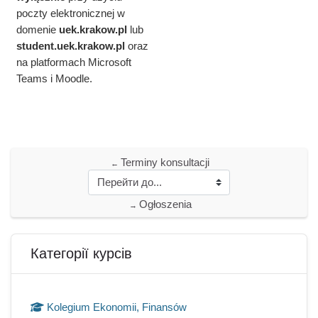
poczty elektronicznej w
domenie
uek.krakow.pl
lub
student.
uek.krakow.pl
oraz
na platformach Microsoft
Teams i Moodle.
Terminy konsultacji
←
Ogłoszenia
→
Блоки
Пропустити Категорії курсів
Категорії курсів
Kolegium Ekonomii, Finansów