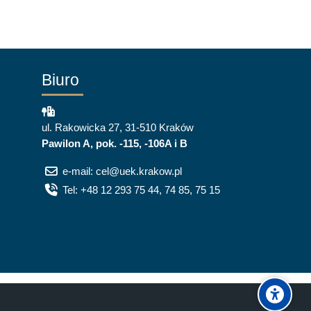
Biuro
ul. Rakowicka 27, 31-510 Kraków
Pawilon A, pok. -115, -106A i B
e-mail: cel@uek.krakow.pl
Tel: +48 12 293 75 44, 74 85, 75 15