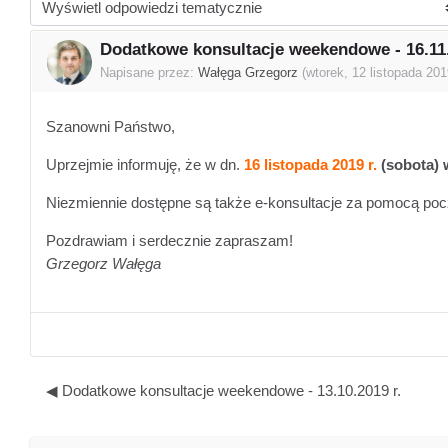
Sposób wyświetlania
Dodatkowe konsultacje weekendowe - 16.11.
Liczba odpowiedzi: 0
Napisane przez:
Wałęga Grzegorz
(
wtorek, 12 listopada 201
Szanowni Państwo,
Uprzejmie informuję, że w dn.
16 listopada 2019 r.
(sobota) 
Niezmiennie dostępne są także e-konsultacje za pomocą poc
Pozdrawiam i serdecznie zapraszam!
Grzegorz Wałęga
◀︎ Dodatkowe konsultacje weekendowe - 13.10.2019 r.