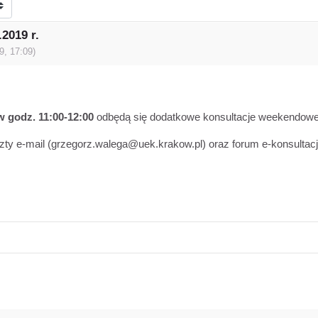
2019 r.
9, 17:09
)
w godz. 11:00-12:00
odbędą się dodatkowe konsultacje weekendowe
zty e-mail (grzegorz.walega@uek.krakow.pl) oraz forum e-konsultac