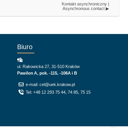
Kontakt asynchroniczny | 
Asynchronous contact ▶︎
Biuro
ul. Rakowicka 27, 31-510 Kraków
Pawilon A, pok. -115, -106A i B
e-mail: cel@uek.krakow.pl
Tel: +48 12 293 75 44, 74 85, 75 15