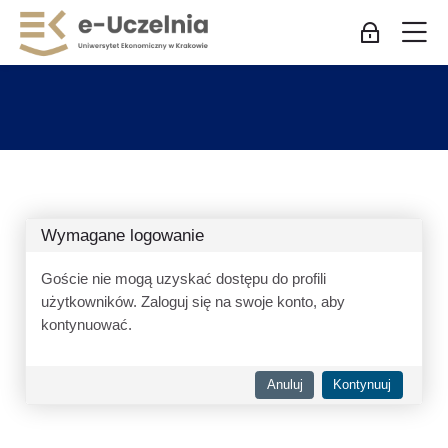
Skip to navigation
Skip to login form
Przejdź do głównej zawartości
Skip to accessibility options
Skip to footer
Skip accessibility options
M
Zaloguj się
Wymagane logowanie
Goście nie mogą uzyskać dostępu do profili
użytkowników. Zaloguj się na swoje konto, aby
kontynuować.
Anuluj
Kontynuuj