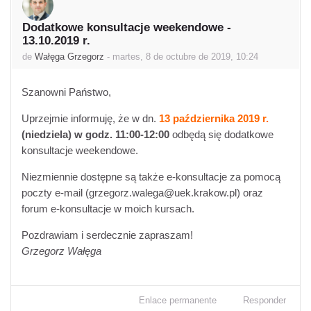
Dodatkowe konsultacje weekendowe -
Número de respuestas: 0
13.10.2019 r.
de
Wałęga Grzegorz
-
martes, 8 de octubre de 2019, 10:24
Szanowni Państwo,
Uprzejmie informuję, że w dn.
13 października 2019 r.
(niedziela) w godz. 11:00-12:00
odbędą się dodatkowe
konsultacje weekendowe.
Niezmiennie dostępne są także e-konsultacje za pomocą
poczty e-mail (grzegorz.walega@uek.krakow.pl) oraz
forum e-konsultacje w moich kursach.
Pozdrawiam i serdecznie zapraszam!
Grzegorz Wałęga
Enlace permanente
Responder