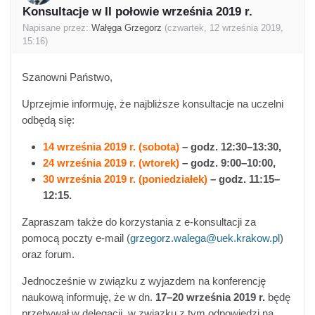
Konsultacje w II połowie września 2019 r.
Liczba odpowiedzi: 0
Napisane przez:
Wałęga Grzegorz
(
czwartek, 12 września 2019,
15:16
)
Szanowni Państwo,
Uprzejmie informuję, że najbliższe konsultacje na uczelni
odbędą się:
14 września 2019 r.
(sobota)
– godz. 12:30–13:30,
24 września 2019 r.
(wtorek)
– godz. 9:00–10:00,
30 września 2019 r.
(poniedziałek)
– godz. 11:15–
12:15.
Zapraszam także do korzystania z e-konsultacji za
pomocą poczty e-mail (
grzegorz.walega@uek.krakow.pl
)
oraz forum.
Jednocześnie w związku z wyjazdem na konferencję
naukową informuję, że w dn.
17–20 września 2019 r.
będę
przebywał w delegacji, w związku z tym odpowiedzi na