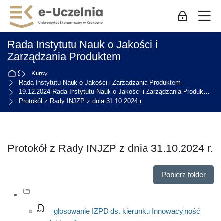
Skip to navigation
Skip to login form
Przejdź do głównej zawartości
Skip to accessibility options
Skip to footer
Skip accessibility options
M
Zaloguj się
Rada Instytutu Nauk o Jakości i
Zarządzania Produktem
Strona główna
Kursy
Rada Instytutu Nauk o Jakości i Zarządzania Produktem
19.12.2024 Rada Instytutu Nauk o Jakości i Zarządzania Produktem
Protokół z Rady INJZP z dnia 31.10.2024 r.
Protokół z Rady INJZP z dnia 31.10.2024 r.
Wymagania zaliczenia
Pobierz folder
głosowanie IZPD ds. kierunku Innowacyjność