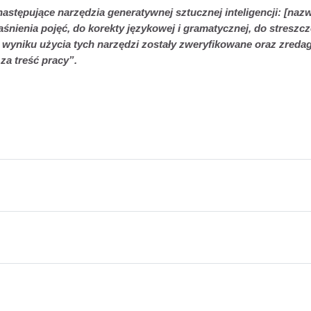
stępujące narzędzia generatywnej sztucznej inteligencji: [nazw
aśnienia pojęć, do korekty językowej i gramatycznej, do streszcz
e w wyniku użycia tych narzędzi zostały zweryfikowane oraz zred
za treść pracy”.