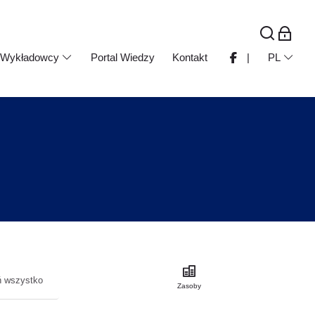
Wykładowcy
Portal Wiedzy
Kontakt
|
PL
ń wszystko
Zasoby