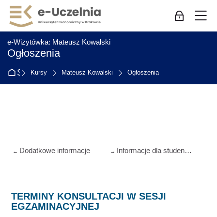
Skip to navigation
Skip to login form
Przejdź do głównej zawartości
Skip to accessibility options
Skip to footer
Skip accessibility options
M
Zaloguj się
:
e-Wizytówka: Mateusz Kowalski
Ogłoszenia
Strona główna
Kursy
Mateusz Kowalski
Ogłoszenia
Przegląd sekcji
Dodatkowe informacje
Informacje dla studentów z niepełnosprawnością
←
→
TERMINY KONSULTACJI W SESJI
EGZAMINACYJNEJ