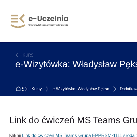
Skip to navigation
Skip to search form
Skip to login form
Przejdź do głównej zawartości
Skip to accessibility options
Skip to footer
Skip accessibility options
KURS
e-Wizytówka: Władysław Pęk
Strona główna
Kursy
e-Wizytówka: Władysław Pęksa
Dodatkow
Link do ćwiczeń MS Teams Gr
Wymagania zaliczenia
Kliknij
Link do ćwiczeń MS Teams Grupa EPPRSM-1111 sroda 