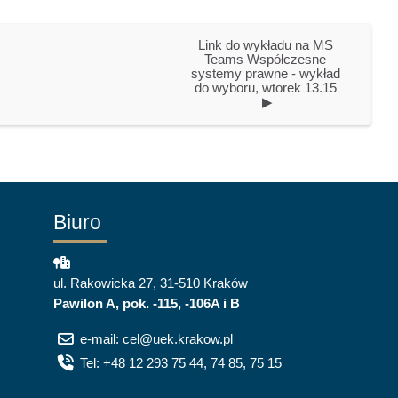
Link do wykładu na MS 
Teams Współczesne 
systemy prawne - wykład 
do wyboru, wtorek 13.15 
▶︎
Biuro
ul. Rakowicka 27, 31-510 Kraków
Pawilon A, pok. -115, -106A i B
e-mail: cel@uek.krakow.pl
Tel: +48 12 293 75 44, 74 85, 75 15