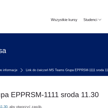
Wszystkie kursy
Studenci
sa
e informacje
Link do ćwiczeń MS Teams Grupa EPPRSM-1111 sroda 11
upa EPPRSM-1111 sroda 11.30
11.30
, aby otworzyć zasób.