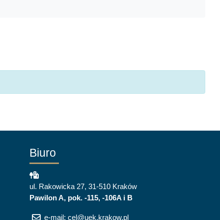
Biuro
ul. Rakowicka 27, 31-510 Kraków
Pawilon A, pok. -115, -106A i B
e-mail: cel@uek.krakow.pl