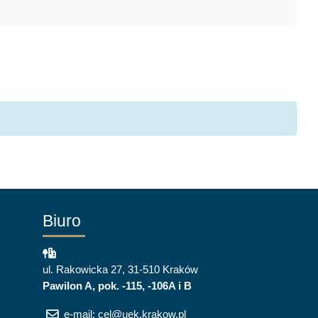
Biuro
ul. Rakowicka 27, 31-510 Kraków
Pawilon A, pok. -115, -106A i B
e-mail: cel@uek.krakow.pl