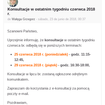
Konsultacje w ostatnim tygodniu czerwca 2018
Número de respuestas: 0
r.
de
Wałęga Grzegorz
-
sábado, 23 de junio de 2018, 00:37
Szanowni Państwo,
Uprzejmie informuję, że
konsultacje
w ostatnim tygodniu
czerwca br. odbędą się w poniższych terminach:
25 czerwca 2018 r.
(poniedziałek)
- godz. 11:15-
12:45,
29 czerwca 2018 r.
(piątek)
- godz. 16:30-18:00,
Konsultacje w lipcu br. zostaną ogłoszone odrębnym
komunikatem.
Zapraszam do korzystania z e-konsultacji za pomocą
poczty e-mail.
Pozdrawiam,