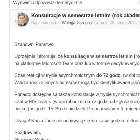
Sposób wyświetlania
Konsultacje w semestrze letnim (rok akade
Liczba odpowiedzi: 0
Napisane przez:
Wałęga Grzegorz
(
wtorek, 25 lutego 2025, 
Szanowni Państwo,
Uprzejmie informuję, że
konsultacje w semestrze letnim (r
na platformie Microsoft Team oraz lub w formie dedykowany
Czas reakcji w trybie asynchronicznym
do 72 godz.
(w dni r
Wiadomości z innych adresów mogą być identyfikowane jak
Ponadto dostępne są także konsultacje w trybie synchronicz
czat w MS Teams (w dni robocze, do 72 godz. od zgłoszenia)
piątku (po godz. 15:45) do niedzieli. Proponowanym terminem
Uwaga! Konsultacje nie odbywają się w czasie godzin rektor
Pozdrawiam,
Grzegorz Wałęga