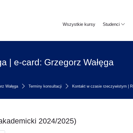
Wszystkie kursy
Studenci
a | e-card: Grzegorz Wałęga
orz Wałęga
Terminy konsultacji
Kontakt w czasie rzeczywistym | R
 akademicki 2024/2025)