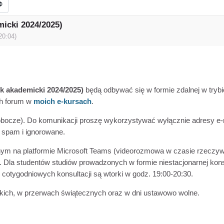
micki 2024/2025)
20:04
)
ok akademicki 2024/2025)
będą odbywać się w formie zdalnej w try
ch forum w
moich e-kursach
.
obocze). Do komunikacji proszę wykorzystywać wyłącznie adresy e-m
o spam i ignorowane.
nym na platformie Microsoft Teams (videorozmowa w czasie rzeczywi
. Dla studentów studiów prowadzonych w formie niestacjonarnej kons
 cotygodniowych konsultacji są wtorki w godz. 19:00-20:30.
skich, w przerwach świątecznych oraz w dni ustawowo wolne.