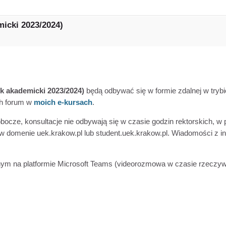
micki 2023/2024)
ok akademicki 2023/2024)
będą odbywać się w formie zdalnej w try
ch forum w
moich e-kursach
.
obocze, konsultacje nie odbywają się w czasie godzin rektorskich, 
w domenie uek.krakow.pl lub student.uek.krakow.pl. Wiadomości z i
nym na platformie Microsoft Teams (videorozmowa w czasie rzeczywi