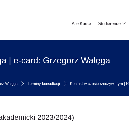
Alle Kurse
Studierende
a | e-card: Grzegorz Wałęga
orz Wałęga
Terminy konsultacji
Kontakt w czasie rzeczywistym | R
 akademicki 2023/2024)