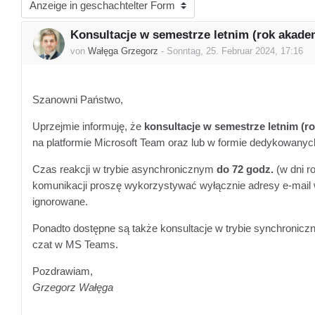
Anzeigemodus
Konsultacje w semestrze letnim (rok akade
Anzahl Antworten: 0
von
Wałęga Grzegorz
-
Sonntag, 25. Februar 2024, 17:16
Szanowni Państwo,
Uprzejmie informuję, że
konsultacje w semestrze letnim (r
na platformie Microsoft Team oraz lub w formie dedykowany
Czas reakcji w trybie asynchronicznym
do 72 godz.
(w dni r
komunikacji proszę wykorzystywać wyłącznie adresy e-mail 
ignorowane.
Ponadto dostępne są także konsultacje w trybie synchronicz
czat w MS Teams.
Pozdrawiam,
Grzegorz Wałęga