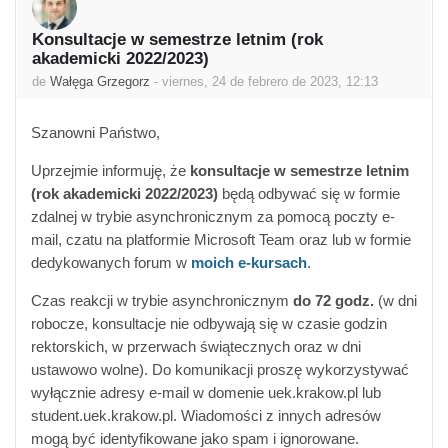
Konsultacje w semestrze letnim (rok
Número de respuestas: 0
akademicki 2022/2023)
de
Wałęga Grzegorz
-
viernes, 24 de febrero de 2023, 12:13
Szanowni Państwo,
Uprzejmie informuję, że
konsultacje w semestrze letnim
(rok akademicki 2022/2023)
będą odbywać się w formie
zdalnej w trybie asynchronicznym za pomocą poczty e-
mail, czatu na platformie Microsoft Team oraz
lub w formie
dedykowanych forum w
moich e-kursach
.
Czas reakcji w trybie asynchronicznym
do 72 godz.
(w dni
robocze, konsultacje nie odbywają się w czasie godzin
rektorskich, w przerwach świątecznych oraz w dni
ustawowo wolne). Do komunikacji proszę wykorzystywać
wyłącznie adresy e-mail w domenie uek.krakow.pl lub
student.uek.krakow.pl. Wiadomości z innych adresów
mogą być identyfikowane jako spam i ignorowane.