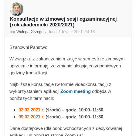
Konsultacje w zimowej sesji egzaminacyjnej
Nombre de réponses : 0
(rok akademicki 2020/2021)
par
Wałęga Grzegorz
,
lundi 1 février 2021, 14:18
Szanowni Państwo,
W związku z zakończeniem zajęć w semestrze zimowym
uprzejmie informuję, że zmianie ulegają cotygodniowych
godziny konsultacji.
Najbliższe konsultacje (w formie videokonsultacji) z
wykorzystaniem aplikacji
Zoom meeting
odbędą w
poniższych terminach:
02.02.2021 r.
(środa) – godz. 10:00–11:30.
09.02.2021 r.
(środa) – godz. 10:00–11:30.
Dane dostępowe (dla osób wchodzących z dedykowanej
aplikacji lub poprzez stronę Zoom.us):