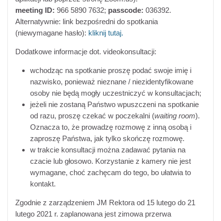
meeting ID:
966 5890 7632;
passcode:
036392.
Alternatywnie: link bezpośredni do spotkania
(niewymagane hasło):
kliknij tutaj
.
Dodatkowe informacje dot. videokonsultacji:
wchodząc na spotkanie proszę podać swoje imię i
nazwisko, ponieważ nieznane / niezidentyfikowane
osoby nie będą mogły uczestniczyć w konsultacjach;
jeżeli nie zostaną Państwo wpuszczeni na spotkanie
od razu, proszę czekać w poczekalni (
waiting room
).
Oznacza to, że prowadzę rozmowę z inną osobą i
zaproszę Państwa, jak tylko skończę rozmowę.
w trakcie konsultacji można zadawać pytania na
czacie lub głosowo. Korzystanie z kamery nie jest
wymagane, choć zachęcam do tego, bo ułatwia to
kontakt.
Zgodnie z zarządzeniem JM Rektora od 15 lutego do 21
lutego 2021 r. zaplanowana jest zimowa przerwa