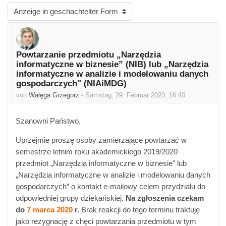
Anzeigemodus
Powtarzanie przedmiotu „Narzędzia
Anzahl Antworten: 0
informatyczne w biznesie” (NIB) lub „Narzędzia
informatyczne w analizie i modelowaniu danych
gospodarczych" (NIAiMDG)
von
Wałęga Grzegorz
-
Samstag, 29. Februar 2020, 16:40
Szanowni Państwo,
Uprzejmie proszę osoby zamierzające powtarzać w
semestrze letnim roku akademickiego 2019/2020
przedmiot „Narzędzia informatyczne w biznesie” lub
„Narzędzia informatyczne w analizie i modelowaniu danych
gospodarczych” o kontakt e-mailowy celem przydziału do
odpowiedniej grupy dziekańskiej.
Na zgłoszenia czekam
do
7 marca 2020
r.
Brak reakcji do tego terminu traktuję
jako rezygnację z chęci powtarzania przedmiotu w tym