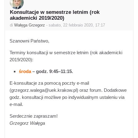
Konsultacje w semestrze letnim (rok
Numero di risposte: 0
akademicki 2019/2020)
di
Wałęga Grzegorz
-
sabato, 22 febbraio 2020, 17:17
Szanowni Państwo,
Terminy konsultacji w semestrze letnim (rok akademicki
2019/2020):
środa
– godz. 9:45–11:15.
E-konsultacje za pomocą poczty e-mail
(grzegorz.walega@uek.krakow.pl) oraz forum. Dodatkowe
godz. konsultacji możliwe po indywidualnym ustaleniu via
e-mail.
Serdecznie zapraszam!
Grzegorz Wałęga