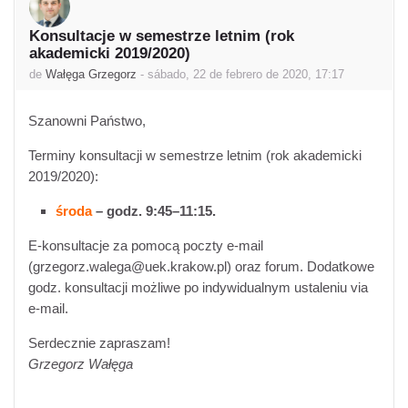
Konsultacje w semestrze letnim (rok
Número de respuestas: 0
akademicki 2019/2020)
de
Wałęga Grzegorz
-
sábado, 22 de febrero de 2020, 17:17
Szanowni Państwo,
Terminy konsultacji w semestrze letnim (rok akademicki
2019/2020):
środa
– godz. 9:45–11:15.
E-konsultacje za pomocą poczty e-mail
(grzegorz.walega@uek.krakow.pl) oraz forum. Dodatkowe
godz. konsultacji możliwe po indywidualnym ustaleniu via
e-mail.
Serdecznie zapraszam!
Grzegorz Wałęga