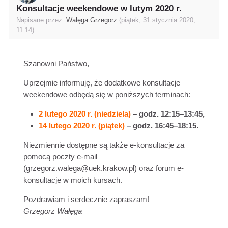
Konsultacje weekendowe w lutym 2020 r.
Liczba odpowiedzi: 0
Napisane przez:
Wałęga Grzegorz
(
piątek, 31 stycznia 2020,
11:14
)
Szanowni Państwo,
Uprzejmie informuję, że dodatkowe konsultacje
weekendowe odbędą się w poniższych terminach:
2 lutego 2020 r.
(niedziela)
– godz. 12:15–13:45,
14 lutego 2020 r.
(piątek)
– godz. 16:45–18:15.
Niezmiennie dostępne są także e-konsultacje za
pomocą poczty e-mail
(grzegorz.walega@uek.krakow.pl) oraz forum e-
konsultacje w moich kursach.
Pozdrawiam i serdecznie zapraszam!
Grzegorz Wałęga