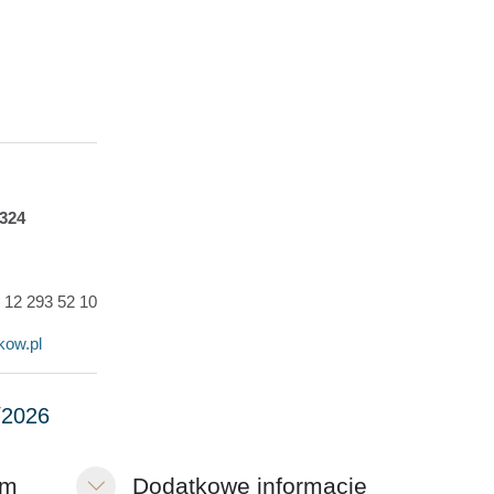
324
8
12 293 52 10
kow.pl
im
Dodatkowe informacje
Replier