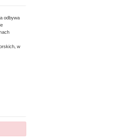
ia odbywa
ie
rmach
orskich, w