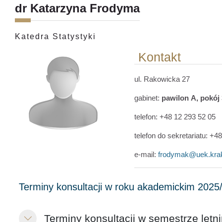
dr Katarzyna Frodyma
Katedra Statystyki
Kontakt
ul. Rakowicka 27
gabinet:
pawilon
A
, pokój
telefon:
+48
12 293 52 05
telefon do sekretariatu:
+4
e-mail:
frodymak@uek.kra
Terminy konsultacji w semestrze letn
Replier