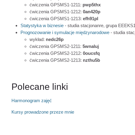
ćwiczenia GPSMS1-1211:
pwp5thx
ćwiczenia GPSMS1-1212:
0an420p
ćwiczenia GPSMS1-1213:
efh91pl
Statystyka w biznesie
- studia stacjonanre, grupa EEEK
Prognozowanie i symulacje międzynarodowe
- studia sta
wykład:
nedc26p
ćwiczenia GPSMS2-1211:
5wnaluj
ćwiczenia GPSMS2-1212:
0oucsfq
ćwiczenia GPSMS2-1213:
nzthu5b
Polecane linki
Harmonogram zajęć
Kursy prowadzone przeze mnie