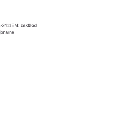
S1-2411EM:
zsk0lod
cjonarne