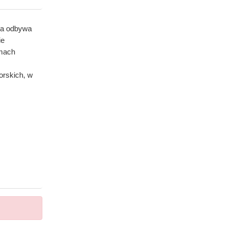
ia odbywa
ie
rmach
orskich, w