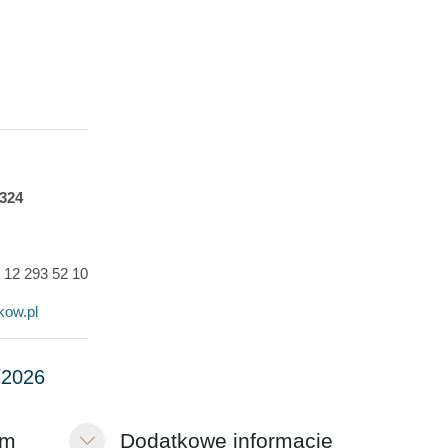
324
8
12 293 52 10
kow.pl
im
Dodatkowe informacje
Minimalizuj