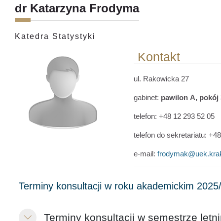
dr Katarzyna Frodyma
Katedra Statystyki
Kontakt
ul. Rakowicka 27
gabinet:
pawilon
A
, pokój
telefon:
+48
12 293 52 05
telefon do sekretariatu:
+4
e-mail:
frodymak@uek.kra
Terminy konsultacji w semestrze letn
Minimalizuj