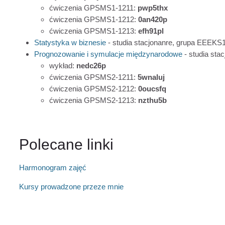
ćwiczenia GPSMS1-1211:
pwp5thx
ćwiczenia GPSMS1-1212:
0an420p
ćwiczenia GPSMS1-1213:
efh91pl
Statystyka w biznesie
- studia stacjonanre, grupa EEEK
Prognozowanie i symulacje międzynarodowe
- studia sta
wykład:
nedc26p
ćwiczenia GPSMS2-1211:
5wnaluj
ćwiczenia GPSMS2-1212:
0oucsfq
ćwiczenia GPSMS2-1213:
nzthu5b
Polecane linki
Harmonogram zajęć
Kursy prowadzone przeze mnie