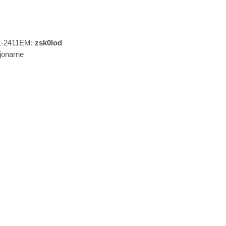
S1-2411EM:
zsk0lod
cjonarne