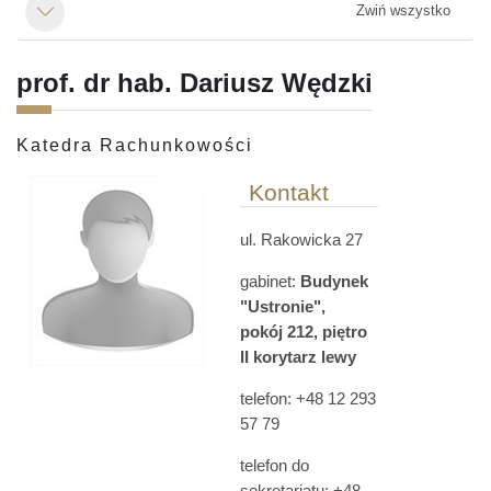
Zwiń wszystko
Minimalizuj
prof. dr hab. Dariusz Wędzki
Katedra Rachunkowości
Kontakt
ul. Rakowicka 27
gabinet:
Budynek
"
Ustronie"
,
pokój
212,
piętro
II korytarz lewy
telefon:
+48
12 293
57 79
telefon do
sekretariatu: +48