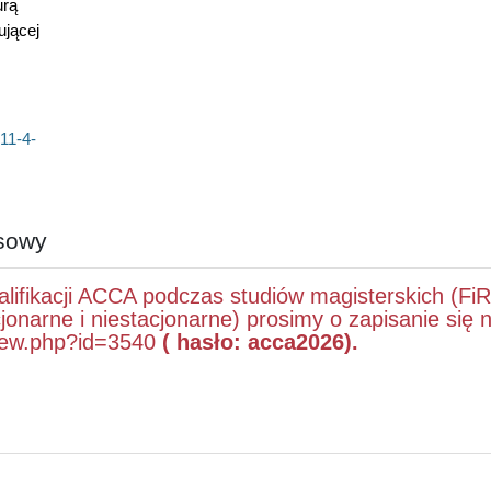
urą
ującej
11-4-
nsowy
fikacji ACCA podczas studiów magisterskich (FiR
jonarne i niestacjonarne) prosimy o zapisanie się 
view.php?id=3540
( hasło: acca2026).