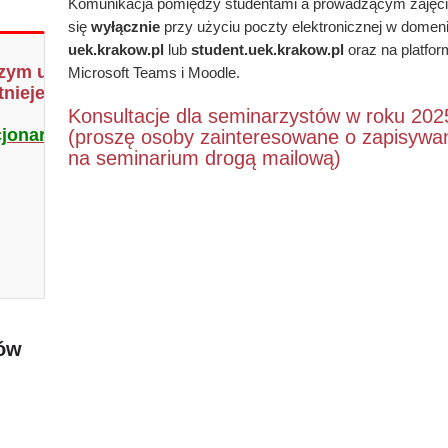
Komunikacja pomiędzy studentami a prowadzącym zajęc
się
wyłącznie
przy użyciu poczty elektronicznej w domen
uek.krakow.pl
lub
student.
uek.krakow.pl
oraz na platfo
zym uzgodnieniu drogą e-mailową: turekm@uek.krak
Microsoft Teams i Moodle.
ieje również możliwość konsultacji w innym termin
Konsultacje dla seminarzystów w roku 20
cjonarnych:
(proszę osoby zainteresowane o zapisywan
na seminarium drogą mailową)
tów