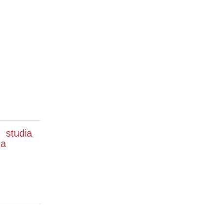
 studia
na