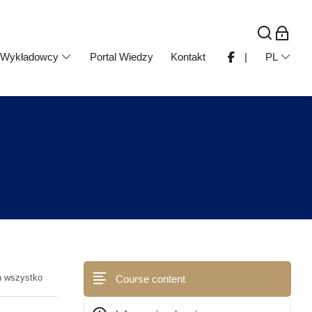
Wykładowcy
Portal Wiedzy
Kontakt
|
PL
ń wszystko
Course content