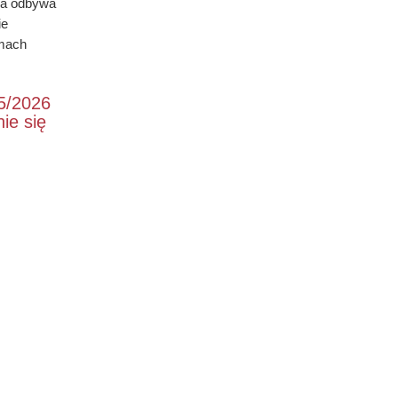
ia odbywa
ie
rmach
ow.pl)
ie
25/2026
ie się