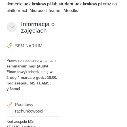
domenie
uek.krakow.pl
lub
student.
uek.krakow.pl
oraz na
platformach Microsoft Teams i Moodle.
Informacja o
Minimalizuj
zajęciach
Adres URL
SEMINARIUM
Pierwsze spotkanie w ramach
seminarium mgr (Audyt
Finansowy)
odbędzie się
w
środę 4 marca o godz. 19:00.
Kod zespołu MS TEAMS:
yi6atm4
Podstawy
Adres URL
rachunkowości
Kod zespołu MS