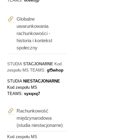
TEAMS:
6oekojp
Globalne
uwarunkowania
rachunkowości -
historia i kontekst
Adres URL
społeczny
STUDIA
STACJONARNE
Kod
zespołu MS TEAMS:
gf5whop
STUDIA
NIESTACJONARNE
Kod zespołu MS
TEAMS:
syxqxq7
Rachunkowość
międzynarodowa
Adres URL
(studia niestacjonarne)
Kod zespołu MS