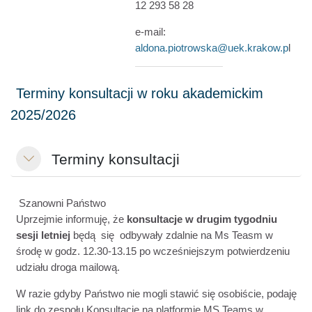
12 293 58 28
e-mail:
aldona.piotrowska@uek.krakow.p
l
Terminy konsultacji
Minimalizuj
Szanowni Państwo
Uprzejmie informuję, że
konsultacje w drugim tygodniu
sesji letniej
będą się odbywały zdalnie na Ms Teasm w
środę w godz. 12.30-13.15 po wcześniejszym potwierdzeniu
udziału droga mailową.
W razie gdyby Państwo nie mogli stawić się osobiście, podaję
link do zespołu Konsultacje
na platformie MS Teams w