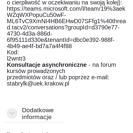
o cierpliwość w oczekiwaniu na swoją kolej):
https://teams.microsoft.com/l/team/19%3aek
WZqWXPopuCu50wF-
ML6TvC9XmNI4HB6EHwD07SFfg1%40threa
d.tacv2/conversations?groupId=d3790e77-
4730-4d3a-886d-
6f95111d330e&tenantId=dbc0e392-988f-
4b49-ae4f-bd7a7a4f4f88
Kod:
l2wntt3
Konsultacje asynchroniczne
- na forum
kursów prowadzonych
przedmiotów oraz / lub poprzez e-mail:
stabrylk@uek.krakow.pl
Dodatkowe
Minimalizuj
informacje