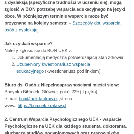
z dysleksją (specyficzne trudności w uczeniu się), mogą
zgłosić w BON potrzebę wsparcia edukacyjnego na języki
obce. W późniejszym terminie wsparcie może być
przyznane na kolejny semestr. –
Szczegóły dot. wsparcia
osób z dysleksją
Jak uzyskać wsparcie?
Należy zgłosić się do BON UEK z:
Dokumentacją medyczną potwierdzającą stan zdrowia
Uzupełniony kwestionariusz wsparcia
edukacyjnego
(kwestionariusz pod linkiem)
Biuro ds. Osób z Niepełnosprawnościami mieści się w:
Budynku Biblioteki Głównej, pokój 229 (II piętro)
e-mail:
bon@uek.krakow.pl
,
strona
www.:
https://bon.uek.krakow.pl
2. Centrum Wsparcia Psychologicznego UEK - wsparcie
Psychologiczne na UEK
dla każdego studenta, doktoranta,
słuchacza studiów podyplomowych oraz pracowników