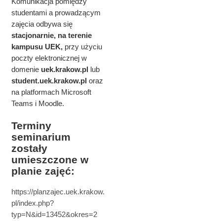
Komunikacja pomiędzy
studentami a prowadzącym
zajęcia odbywa się
stacjonarnie, na terenie
kampusu UEK,
przy użyciu
poczty elektronicznej w
domenie
uek.krakow.pl
lub
student.
uek.krakow.pl
oraz
na platformach Microsoft
Teams i Moodle.
Terminy
seminarium
zostały
umieszczone w
planie zajęć:
https://planzajec.uek.krakow.
pl/index.php?
typ=N&id=13452&okres=2