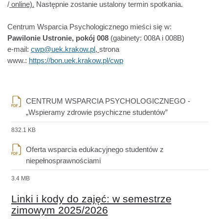
/
online).
Następnie zostanie ustalony termin spotkania.
Centrum Wsparcia Psychologicznego mieści się w:
Pawilonie Ustronie, pokój 008
(gabinety: 008A i 008B)
e-mail:
cwp@uek.krakow.pl
,
strona
www.:
https://bon.uek.krakow.pl/cwp
CENTRUM WSPARCIA PSYCHOLOGICZNEGO -
Plik
„Wspieramy zdrowie psychiczne studentów”
832.1 KB
Oferta wsparcia edukacyjnego studentów z
Plik
niepełnosprawnościami
3.4 MB
Linki i kody do zajęć: w semestrze
zimowym 2025/2026