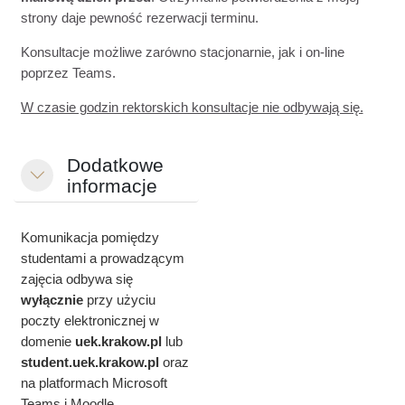
strony daje pewność rezerwacji terminu.
Konsultacje możliwe zarówno stacjonarnie, jak i on-line
poprzez Teams.
W czasie godzin rektorskich konsultacje nie odbywają się.
Dodatkowe
Minimalizuj
informacje
Komunikacja pomiędzy
studentami a prowadzącym
zajęcia odbywa się
wyłącznie
przy użyciu
poczty elektronicznej w
domenie
uek.krakow.pl
lub
student.
uek.krakow.pl
oraz
na platformach Microsoft
Teams i Moodle.