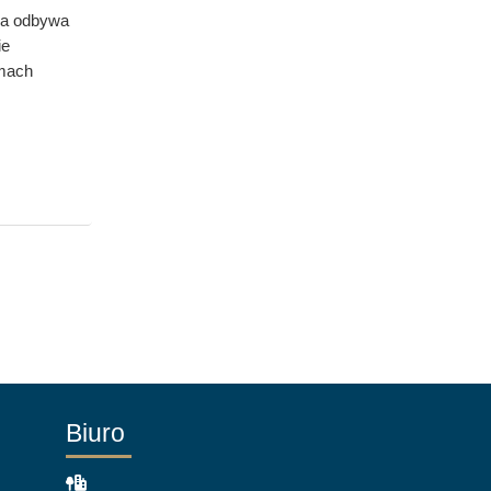
ia odbywa
ie
rmach
Biuro