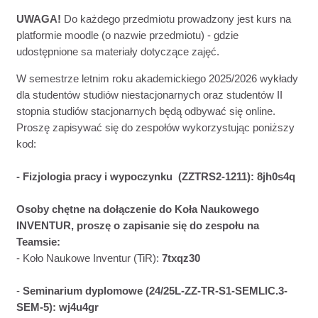
UWAGA!
Do każdego przedmiotu prowadzony jest kurs na
platformie moodle (o nazwie przedmiotu) - gdzie
udostępnione sa materiały dotyczące zajęć.
W semestrze letnim roku akademickiego 2025/2026 wykłady
dla studentów studiów niestacjonarnych oraz studentów II
stopnia studiów stacjonarnych będą odbywać się online.
Proszę zapisywać się do zespołów wykorzystując poniższy
kod:
- Fizjologia pracy i wypoczynku (ZZTRS2-1211): 8jh0s4q
Osoby chętne na dołączenie do Koła Naukowego
INVENTUR, proszę o zapisanie się do zespołu na
Teamsie:
- K
oło Naukowe Inventur (TiR):
7txqz30
-
Seminarium dyplomowe (2
4/25L-ZZ-TR-S1-SEMLIC.3-
SEM-5
): wj4u4gr