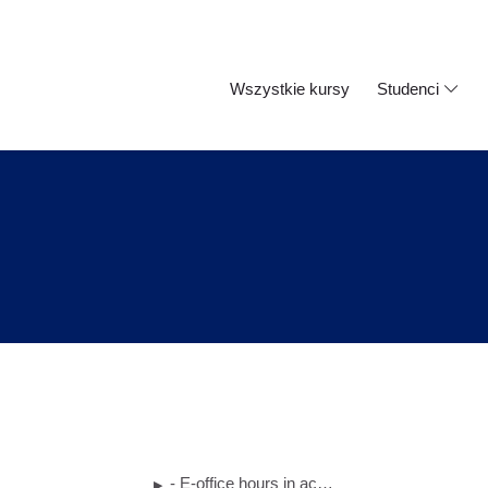
Wszystkie kursy
Studenci
- E-office hours in academic year 2022/2023
▶︎