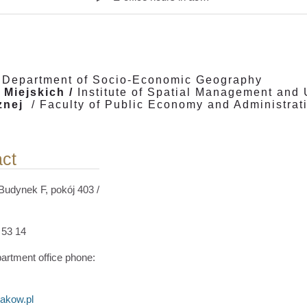
/
Department of Socio-Economic Geography
 Miejskich /
Institute of Spatial Management and
znej
/
Faculty of Public Economy and Administrat
act
Budynek F, pokój 403 /
3
53 14
artment office phone
:
akow.pl