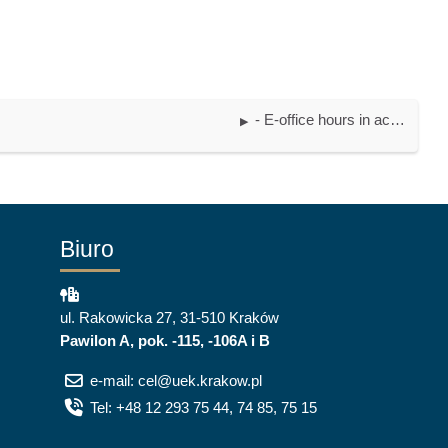
- E-office hours in academic year 2022/2023
▶︎
Biuro
ul. Rakowicka 27, 31-510 Kraków
Pawilon A, pok. -115, -106A i B
e-mail: cel@uek.krakow.pl
Tel: +48 12 293 75 44, 74 85, 75 15