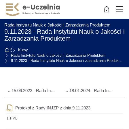
Skip to navigation
Skip to login form
Przejdź do głównej zawartości
Skip to accessibility options
Skip to footer
Skip accessibility options
M
Zaloguj się
:
Rada Instytutu Nauk o Jakości i Zarządzania Produktem
9.11.2023 - Rada Instytutu Nauk o Jakości i
Zarzadzania Produktem
Strona główna
Kursy
Rada Instytutu Nauk o Jakości i Zarządzania Produktem
9.11.2023 - Rada Instytutu Nauk o Jakości i Zarzadzania Produktem
Przegląd sekcji
15.06.2023 - Rada Instytutu Nauk o Jakości i Zarządzania Produktem
18.01.2024 - Rada Instytutu Nauk o Jakości i Zarządzania Produktem
←
→
Plik
Protokół z Rady INJZP z dnia 9.11.2023
1.1 MB