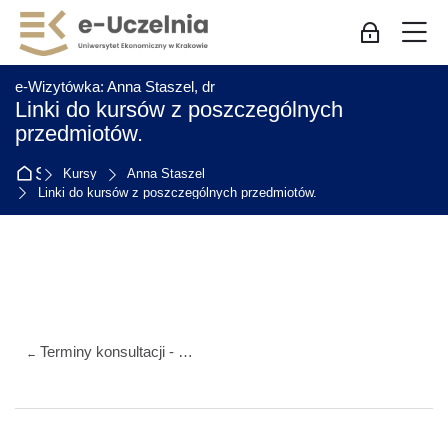
Skip to navigation
Skip to login form
Przejdź do głównej zawartości
Skip to accessibility options
Skip to footer
Skip accessibility options
M
Zaloguj się
:
e-Wizytówka: Anna Staszel, dr
Linki do kursów z poszczególnych
przedmiotów.
Strona główna
Kursy
Anna Staszel
Linki do kursów z poszczególnych przedmiotów.
Przegląd sekcji
Terminy konsultacji - studia niestacjonarne
←