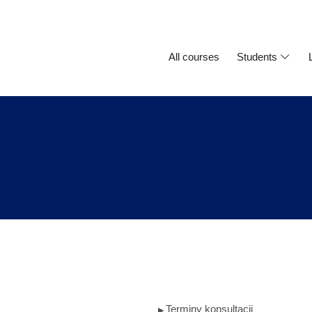
All courses
Students
Terminy konsultacji
▶︎