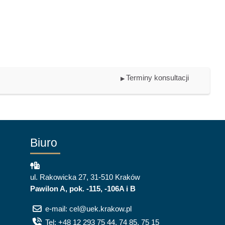
Terminy konsultacji
▶︎
Biuro
ul. Rakowicka 27, 31-510 Kraków
Pawilon A, pok. -115, -106A i B
e-mail: cel@uek.krakow.pl
Tel: +48 12 293 75 44, 74 85, 75 15