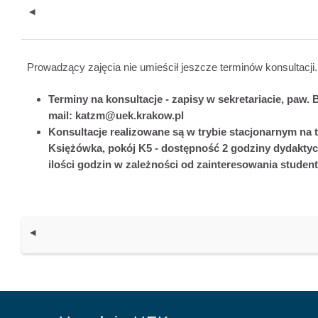
◀︎
Prowadzący zajęcia nie umieścił jeszcze terminów konsultacji.
Terminy
na konsultacje - zapisy w sekretariacie, paw. B,
mail: katzm@uek.krakow.pl
Konsultacje realizowane są w trybie stacjonarnym na
Księżówka, pokój K5 - dostępność 2 godziny dydaktyc
ilości godzin w zależności od zainteresowania studen
◀︎