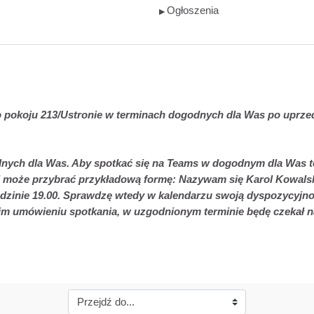
Ogłoszenia
▶︎
do pokoju 213/Ustronie w terminach dogodnych dla Was po uprz
ych dla Was. Aby spotkać się na Teams w dogodnym dla Was ter
l może przybrać przykładową formę: Nazywam się Karol Kowalski
 godzinie 19.00. Sprawdzę wtedy w kalendarzu swoją dyspozycyjn
kim umówieniu spotkania, w uzgodnionym terminie będę czekał n