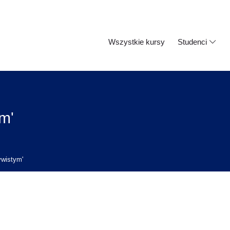
Wszystkie kursy
Studenci
m'
ywistym'