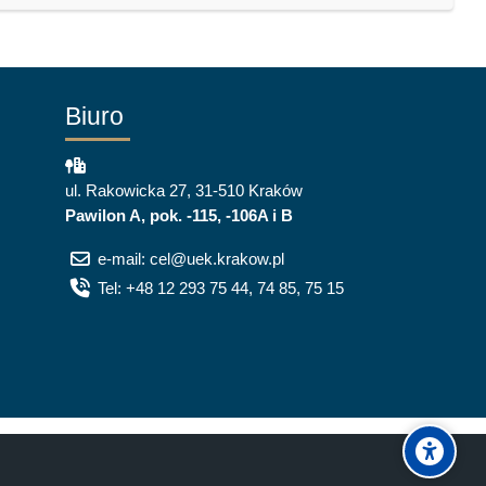
Biuro
ul. Rakowicka 27, 31-510 Kraków
Pawilon A, pok. -115, -106A i B
e-mail: cel@uek.krakow.pl
Tel: +48 12 293 75 44, 74 85, 75 15