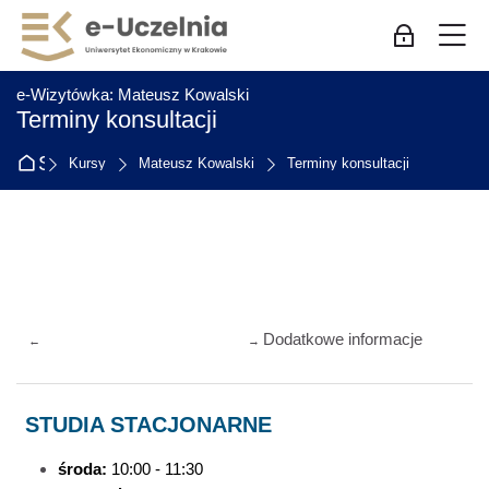
Skip to navigation
Skip to login form
Przejdź do głównej zawartości
Skip to accessibility options
Skip to footer
Skip accessibility options
M
Zaloguj się
:
e-Wizytówka: Mateusz Kowalski
Terminy konsultacji
Strona główna
Kursy
Mateusz Kowalski
Terminy konsultacji
Przegląd sekcji
Dodatkowe informacje
←
→
STUDIA STACJONARNE
środa:
10:00 - 11:30