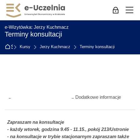
Skip to navigation
Skip to login form
Przejdź do głównej zawartości
Skip to accessibility options
Skip to footer
Skip accessibility options
M
Zaloguj się
:
e-Wizytówka: Jerzy Kuchmacz
Terminy konsultacji
Strona główna
Kursy
Jerzy Kuchmacz
Terminy konsultacji
Przegląd sekcji
Dodatkowe informacje
←
→
Zapraszam na konsultacje
- każdy wtorek, godzina 9.45 - 11.15., pokój 213/Ustronie
-
na konsultacje w trybie stacjonarnym zapraszam także