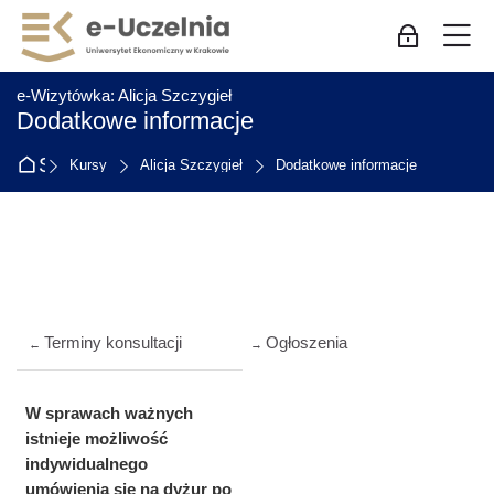
Skip to navigation
Skip to login form
Przejdź do głównej zawartości
Skip to accessibility options
Skip to footer
Skip accessibility options
M
Zaloguj się
:
e-Wizytówka: Alicja Szczygieł
Dodatkowe informacje
Strona główna
Kursy
Alicja Szczygieł
Dodatkowe informacje
Przegląd sekcji
Terminy konsultacji
Ogłoszenia
←
→
W sprawach ważnych
i
stnieje możliwość
indywidualnego
umówienia się na dyżur po