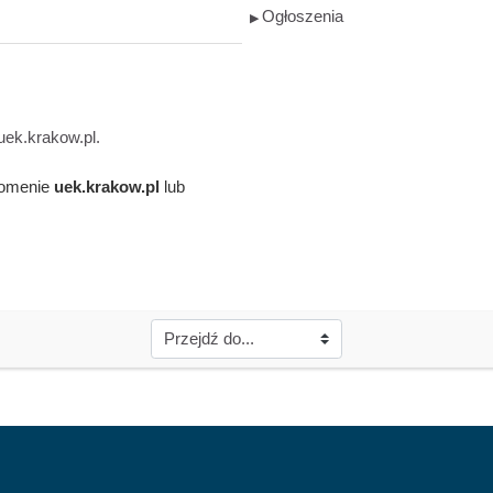
Ogłoszenia
▶︎
uek.krakow.pl.
domenie
uek.krakow.pl
lub